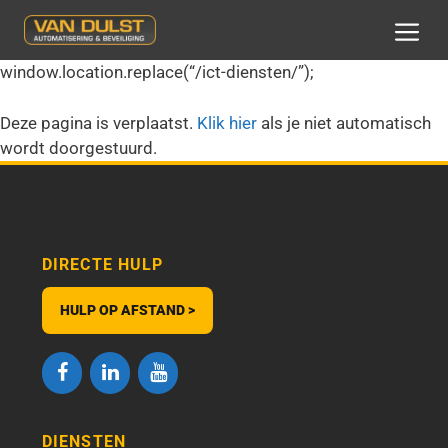
Ga
naar
MEN
de
window.location.replace(“/ict-diensten/”);
inhoud
Deze pagina is verplaatst.
Klik hier
als je niet automatisch
wordt doorgestuurd.
DIRECTE HULP
HULP OP AFSTAND >
DIENSTEN