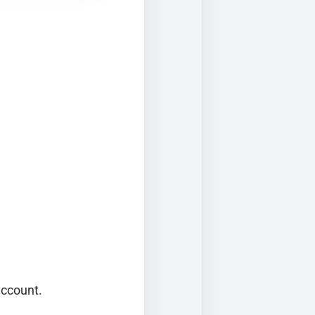
ave
account.