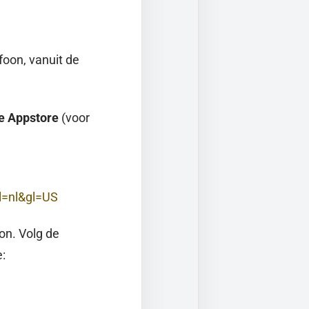
oon, vanuit de
e Appstore
(voor
hl=nl&gl=US
on. Volg de
: