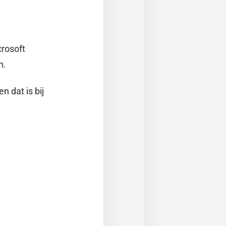
crosoft
n.
 dat is bij