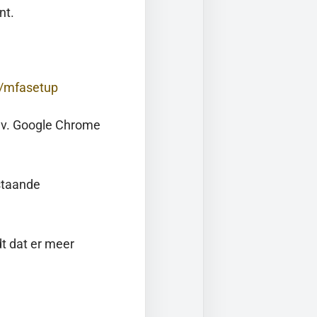
nt.
s/mfasetup
ijv. Google Chrome
staande
t dat er meer