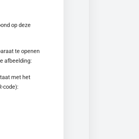
toond op deze
paraat te openen
e afbeelding:
taat met het
R-code):