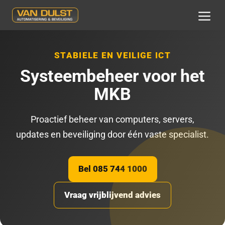
Ga
naar
MEN
de
inhoud
STABIELE EN VEILIGE ICT
Systeembeheer voor het
MKB
Proactief beheer van computers, servers,
updates en beveiliging door één vaste specialist.
Bel 085 744 1000
Vraag vrijblijvend advies