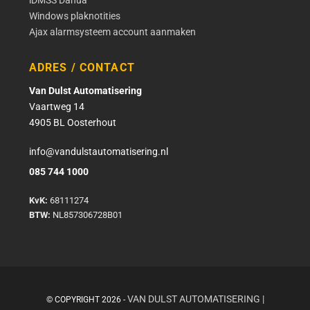
iDMSS Dahua
Windows plaknotities
Ajax alarmsysteem account aanmaken
ADRES / CONTACT
Van Dulst Automatisering
Vaartweg 14
4905 BL Oosterhout
info@vandulstautomatisering.nl
085 744 1000
KvK:
68111274
BTW:
NL857306728B01
VAN DULST AUTOMATISERING
|
© COPYRIGHT 2026 -