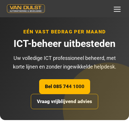
Ga
naar
MEN
de
inhoud
EÉN VAST BEDRAG PER MAAND
ICT-beheer uitbesteden
Uw volledige ICT professioneel beheerd, met
korte lijnen en zonder ingewikkelde helpdesk.
Bel 085 744 1000
Vraag vrijblijvend advies