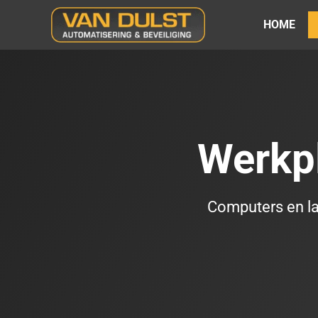
Ga
HOME
naar
de
inhoud
Werkp
Computers en lap