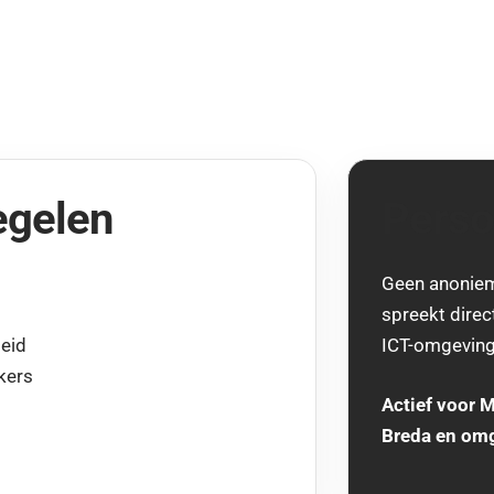
egelen
Perso
Geen anoniem
spreekt direc
leid
ICT-omgeving
kers
Actief voor 
Breda en om