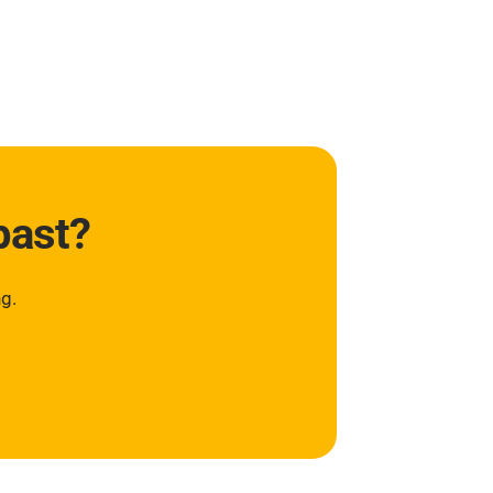
past?
g.