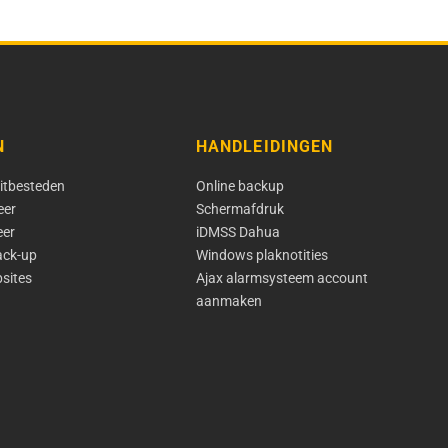
N
HANDLEIDINGEN
itbesteden
Online backup
eer
Schermafdruk
eer
iDMSS Dahua
ack-up
Windows plaknotities
bsites
Ajax alarmsysteem account
aanmaken