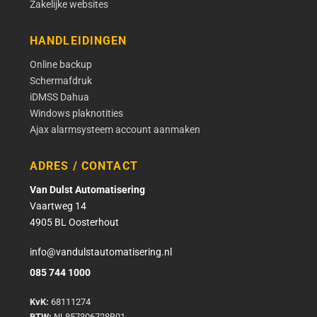
Zakelijke websites
HANDLEIDINGEN
Online backup
Schermafdruk
iDMSS Dahua
Windows plaknotities
Ajax alarmsysteem account aanmaken
ADRES / CONTACT
Van Dulst Automatisering
Vaartweg 14
4905 BL Oosterhout
info@vandulstautomatisering.nl
085 744 1000
KvK:
68111274
BTW:
NL857306728B01